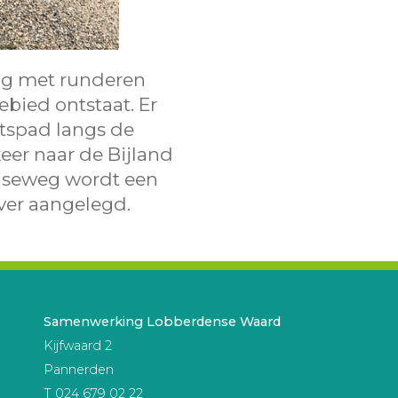
ing met runderen
ebied ontstaat. Er
ietspad langs de
eer naar de Bijland
enseweg wordt een
ever aangelegd.
Samenwerking Lobberdense Waard
Kijfwaard 2
Pannerden
T 024 679 02 22