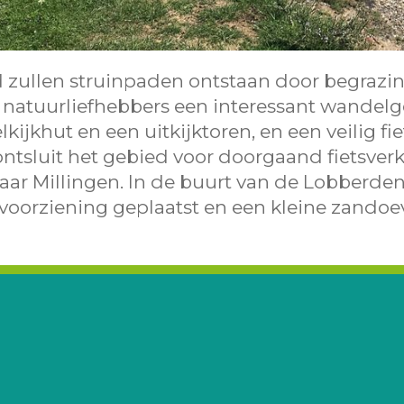
 zullen struinpaden ontstaan door begraz
natuur­­lief­hebbers een interessant wandelg
ijkhut en een uitkijk­toren, en een veilig f
sluit het gebied voor doorgaand fietsverk
naar Millingen. In de buurt van de Lobberd
­­voorziening geplaatst en een kleine zand­o