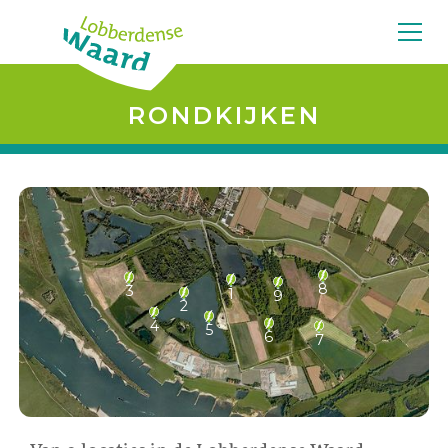
RONDKIJKEN
8
3
1
9
2
4
5
6
7