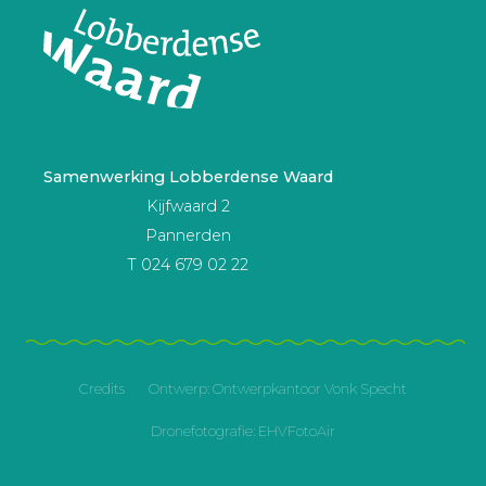
Samenwerking Lobberdense Waard
Kijfwaard 2
Pannerden
T 024 679 02 22
Credits
Ontwerp:
Ontwerpkantoor Vonk Specht
Dronefotografie:
EHVFotoAir