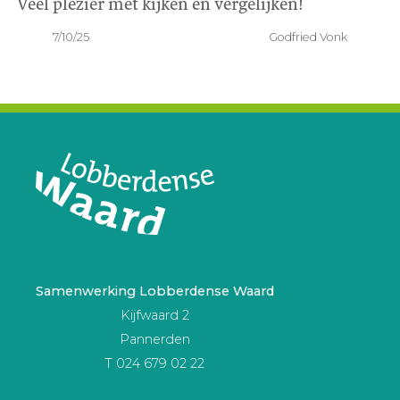
Veel plezier met kijken en vergelijken!
7/10/25
Godfried Vonk
Samenwerking Lobberdense Waard
Kijfwaard 2
Pannerden
T 024 679 02 22