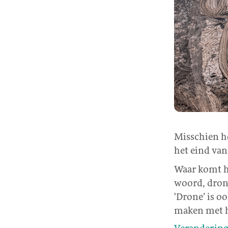
Misschien he
het eind van
Waar komt h
woord, drone
'Drone’ is o
maken met h