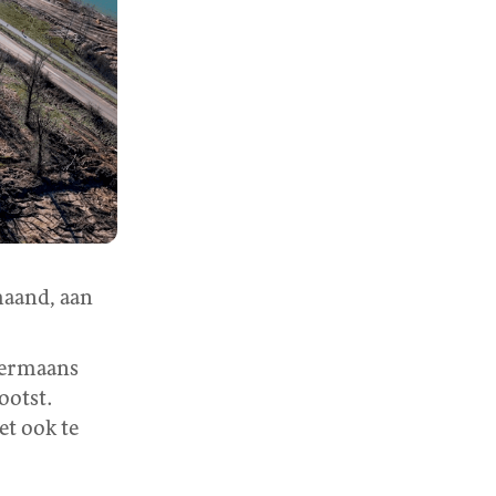
maand, aan
Germaans
ootst.
et ook te