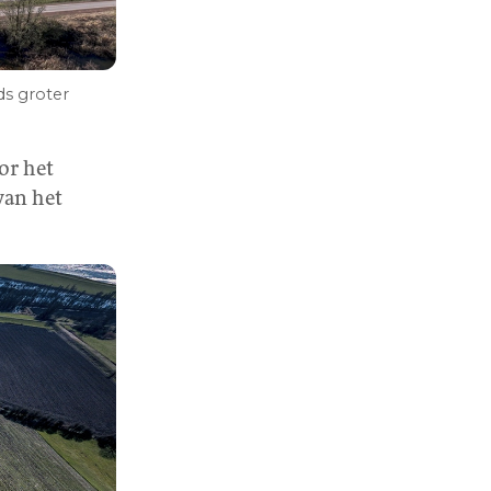
s groter
oor het
van het