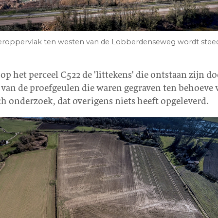
eroppervlak ten westen van de Lobberdenseweg wordt steed
 op het perceel C522 de 'littekens' die ontstaan zijn d
 van de proefgeulen die waren gegraven ten behoeve 
h onderzoek, dat overigens niets heeft opgeleverd.