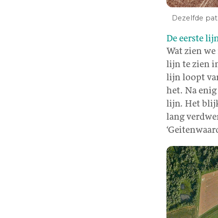
Dezelfde pat
De eerste lij
Wat zien we 
lijn te zien
lijn loopt va
het. Na enig
lijn. Het bli
lang verdwen
‘Geitenwaard