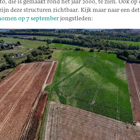
to, die is gemaakt rond het jaar 2000, te zien. Ook op 
zijn deze structuren zichtbaar. Kijk maar naar een det
genomen op 7 september
jongstleden: