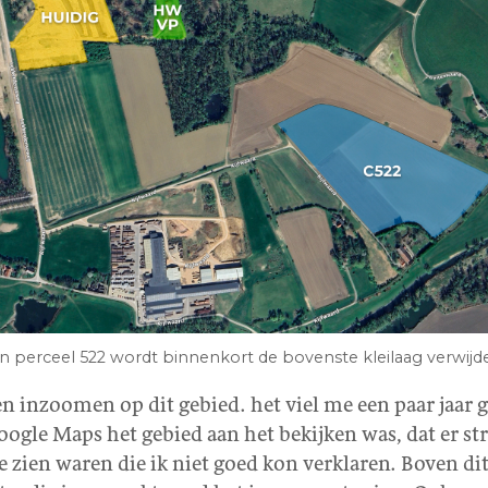
n perceel 522 wordt binnenkort de bovenste kleilaag verwijd
n inzoomen op dit gebied. het viel me een paar jaar 
oogle Maps het gebied aan het bekijken was, dat er st
e zien waren die ik niet goed kon verklaren. Boven dit 