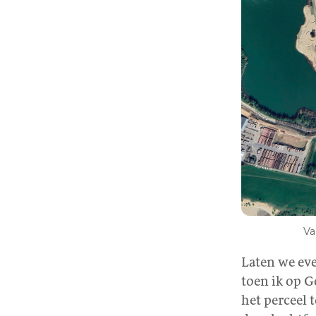
Va
Laten we eve
toen ik op G
het perceel t