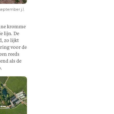
eptember j.l.
huine kromme
 lijn. De
, zo lijkt
aring voor de
 een reeds
end als de
.