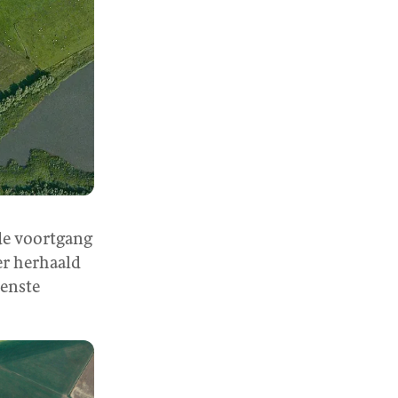
de voortgang
er herhaald
venste