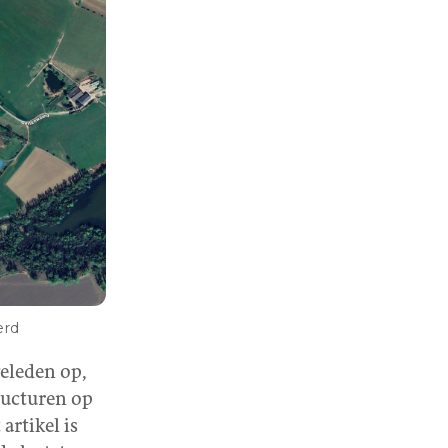
erd
geleden op,
ructuren op
artikel is