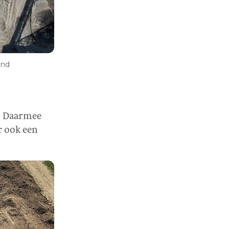
and
. Daarmee
r ook een