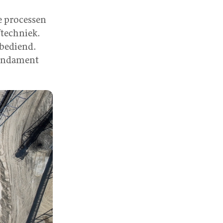
e processen
ftechniek.
 bediend.
fundament