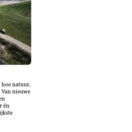
 hoe natuur,
. Van nieuwe
en
r én
ijkste