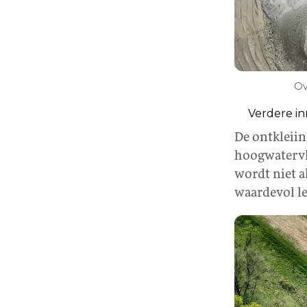
Ov
Verdere in
De ontkleii
hoogwatervl
wordt niet a
waardevol le