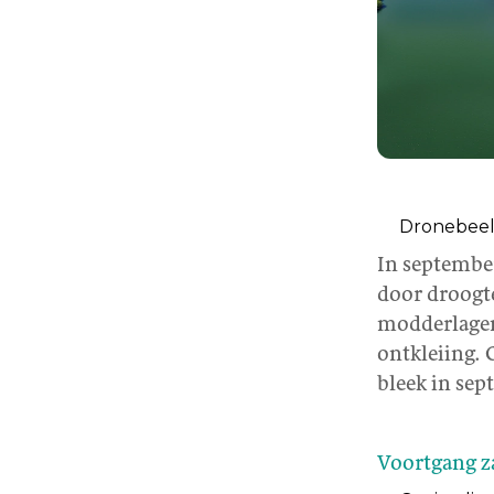
Dronebeel
In septembe
door droogte
modderlagen,
ontkleiing. 
bleek in sep
Voortgang z