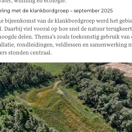
ater, winning en ecologie.
ling met de klankbordgroep – september 2025
14e bijeenkomst van de klankbordgroep werd het gebi
. Daarbij viel vooral op hoe snel de natuur terugkeert,
hoogde delen. Thema’s zoals toekomstig gebruik van
allatie, rondleidingen, veldlessen en samenwerking 
ers stonden centraal.