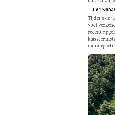
landschap, w
Een wande
Tijdens de 
voet verkend
recent opge
klasseerinst
natuurpartn