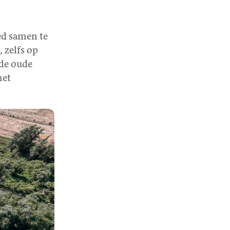
ed samen te
 zelfs op
 de oude
met