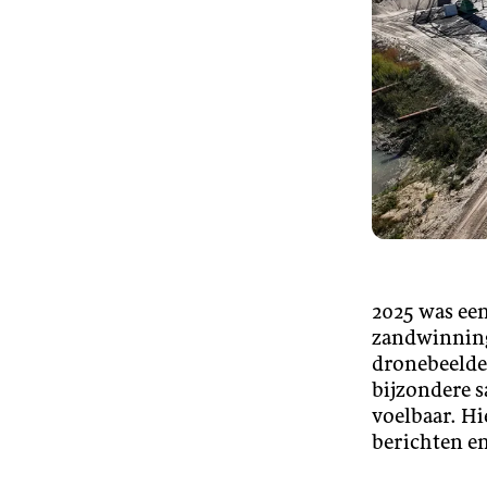
2025 was een
zandwinning
dronebeelde
bijzondere 
voelbaar. Hi
berichten en