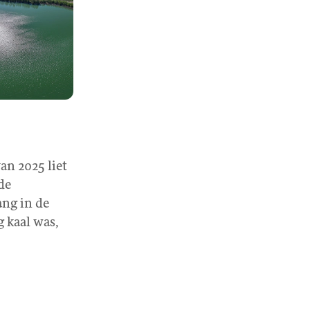
n 2025 liet
de
ang in de
 kaal was,