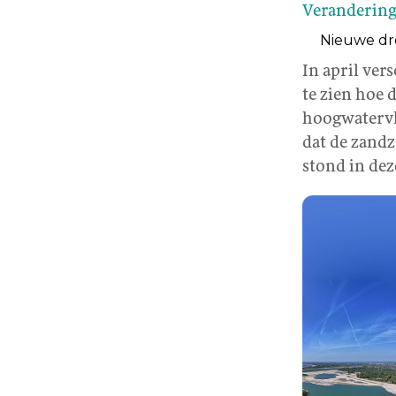
Verandering
Nieuwe dro
In april ver
te zien hoe 
hoogwatervlu
dat de zandz
stond in dez