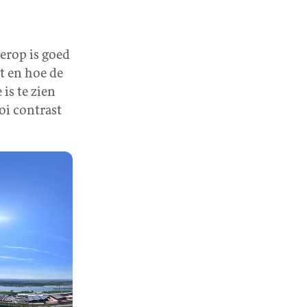
erop is goed
t en hoe de
is te zien
oi contrast